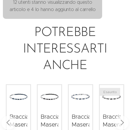
12 utenti stanno visualizzando questo
articolo e 4 lo hanno aggiunto al carrello
POTREBBE
INTERESSARTI
ANCHE
Esaurito
le
Bracciale
Bracciale
Bracciale
Bracciale
i
Maserati
Maserati
Maserati
Maserati