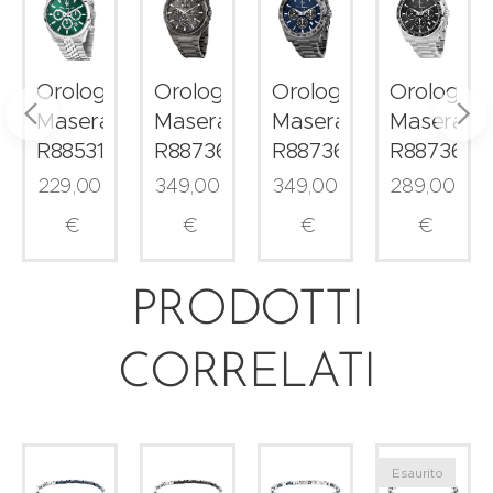
o
Orologio
Orologio
Orologio
Orologio
i
Maserati
Maserati
Maserati
Maserati
53006
R8853151023
R8873653006
R8873652015
R8873652
229,00
349,00
349,00
289,00
€
€
€
€
PRODOTTI
CORRELATI
Esaurito