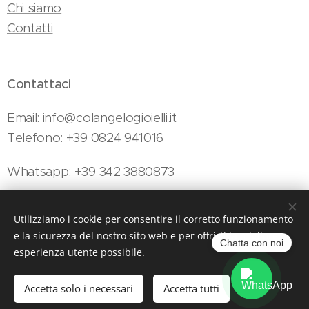
Chi siamo
Contatti
Contattaci
Email: info@colangelogioielli.it
Telefono: +39 0824 941016
Whatsapp: +39 342 3880873
Utilizziamo i cookie per consentire il corretto funzionamento
Colangelo Gioielli - Viale Minieri, 154, Telese Terme, 82037 (BN)
e la sicurezza del nostro sito web e per offrirti la migliore
Cookies
Chatta con noi
esperienza utente possibile.
Aggiungi al carrello
Accetta solo i necessari
Accetta tutti