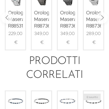
o
Orologio
Orologio
Orologio
Orologio
i
Maserati
Maserati
Maserati
Maserati
53006
R8853151023
R8873653006
R8873652015
R8873652
229,00
349,00
349,00
289,00
€
€
€
€
PRODOTTI
CORRELATI
Esaurito