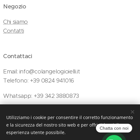
Negozio
Chi siamo
Contatti
Contattaci
Email: info@colangelogioielli.it
Telefono: +39 0824 941016
Whatsapp: +39 342 3880873
Utilizziamo i cookie per consentire il corretto funzionamento
Colangelo Gioielli - Viale Minieri, 154, Telese Terme, 82037 (BN)
e la sicurezza del nostro sito web e per offrirti la migliore
Cookies
Chatta con noi
esperienza utente possibile.