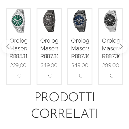
o
Orologio
Orologio
Orologio
Orologio
i
Maserati
Maserati
Maserati
Maserati
53006
R8853151023
R8873653006
R8873652015
R8873652
229,00
349,00
349,00
289,00
€
€
€
€
PRODOTTI
CORRELATI